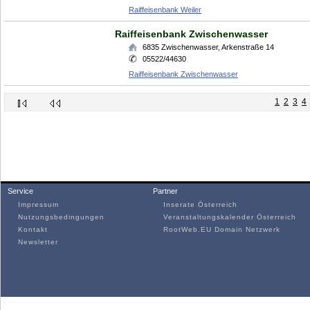
Raiffeisenbank Weiler
Raiffeisenbank Zwischenwasser
6835
Zwischenwasser
,
Arkenstraße 14
05522/44630
Raiffeisenbank Zwischenwasser
1
2
3
4
Service
Partner
Impressum
Inserate Österreich
Nutzungsbedingungen
Veranstaltungskalender Österreich
Kontakt
RootWeb.EU Domain Netzwerk
Newsletter