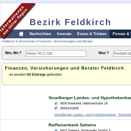
Bezirk Feldkirch
Nachrichten
Inserate
Essen & Trinken
Firmen & 
Feldkirch
»
Verzeichnis
»
Finanzen, Versicherungen und Berater
Wer, Wo ?
Was ?
Finanzen, Versicherungen und Berater Feldkirch
es wurden
60 Einträge
gefunden
Vorarlberger Landes- und Hypothekenba
6830
Rankweil
,
Valdunastraße 16
050414/2600
Vorarlberger Landes- und Hypothekenbank - Rankwe
Raiffeisenbank Satteins
6822
Satteins
,
Rankweiler Straße 3