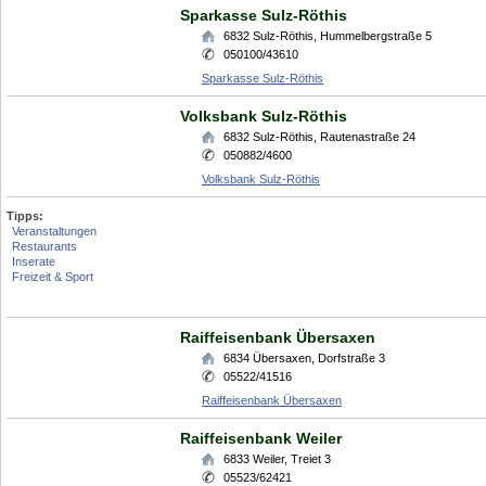
Sparkasse Sulz-Röthis
6832
Sulz-Röthis
,
Hummelbergstraße 5
050100/43610
Sparkasse Sulz-Röthis
Volksbank Sulz-Röthis
6832
Sulz-Röthis
,
Rautenastraße 24
050882/4600
Volksbank Sulz-Röthis
Tipps:
Veranstaltungen
Restaurants
Inserate
Freizeit & Sport
Raiffeisenbank Übersaxen
6834
Übersaxen
,
Dorfstraße 3
05522/41516
Raiffeisenbank Übersaxen
Raiffeisenbank Weiler
6833
Weiler
,
Treiet 3
05523/62421