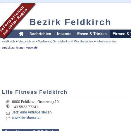
Bezirk Feldkirch
Nachrichten
Inserate
Essen & Trinken
Firmen & 
Feldkirch
»
Verzeichnis
»
Wellness, Schönheit und Wohlbefinden
»
Fitnesscenter
zurück zur letzten Auswahl
Life Fitness Feldkirch
6800
Feldkirch
,
Grenzweg 10
+43.5522.77241
Jetzt eine Anfrage stellen
www.life-fitness.at