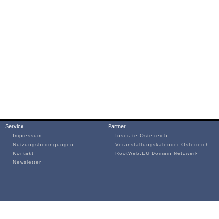
Service
Partner
Impressum
Inserate Österreich
Nutzungsbedingungen
Veranstaltungskalender Österreich
Kontakt
RootWeb.EU Domain Netzwerk
Newsletter