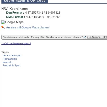
Koordinaten & QR-Code
NAVI Koordinaten
Deg Format :
N
47.2597341
/ E
9.607318
DMS Format :
N 47° 15' 35'' / E 9° 36' 26''
Anreise mit Google Maps planen!
zur Anfrage - D
Dies ist ein redaktioneller Eintrag. Sind Sie der Inhaber dieses Inhaltes ?
zurück zur letzten Auswahl
Tipps:
Veranstaltungen
Restaurants
Inserate
Freizeit & Sport