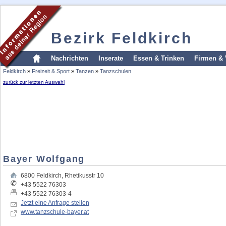
Bezirk Feldkirch
Nachrichten
Inserate
Essen & Trinken
Firmen & 
Feldkirch
»
Freizeit & Sport
»
Tanzen
»
Tanzschulen
zurück zur letzten Auswahl
Bayer Wolfgang
6800
Feldkirch
,
Rhetikusstr 10
+43 5522 76303
+43 5522 76303-4
Jetzt eine Anfrage stellen
www.tanzschule-bayer.at