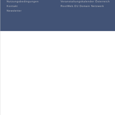
Nutzungsbedingungen
Veranstaltungskalender Österreich
Kontakt
RootWeb.EU Domain Netzwerk
Newsletter