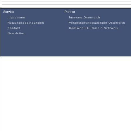
Service
Partner
Impressum
Inserate Österreich
Nutzungsbedingungen
Veranstaltungskalender Österreich
Kontakt
RootWeb.EU Domain Netzwerk
Newsletter