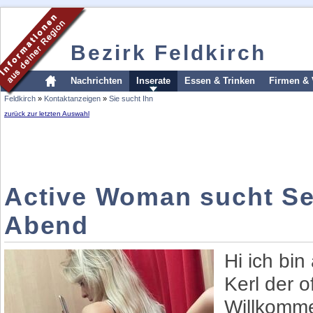
Bezirk Feldkirch
Nachrichten
Inserate
Essen & Trinken
Firmen & 
Feldkirch
»
Kontaktanzeigen
»
Sie sucht Ihn
zurück zur letzten Auswahl
Active Woman sucht Se
Abend
Hi ich bi
Kerl der of
Willkomme