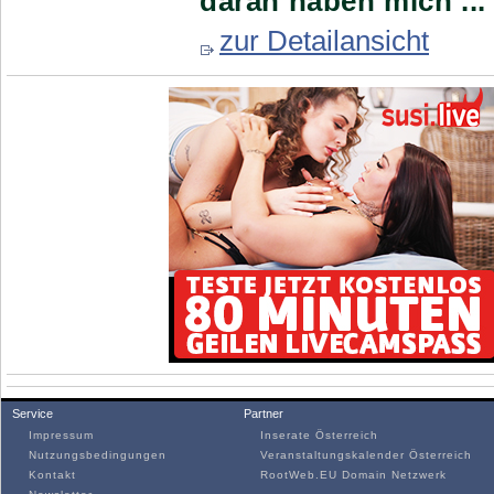
daran haben mich ...
zur Detailansicht
Service
Partner
Impressum
Inserate Österreich
Nutzungsbedingungen
Veranstaltungskalender Österreich
Kontakt
RootWeb.EU Domain Netzwerk