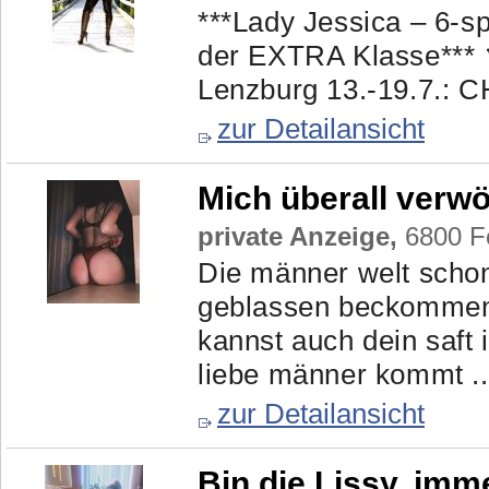
***Lady Jessica – 6-s
der EXTRA Klasse***
Lenzburg 13.-19.7.: CH
zur Detailansicht
Mich überall verw
private Anzeige,
6800 Fe
Die männer welt scho
geblassen beckommen 
kannst auch dein saft 
liebe männer kommt ..
zur Detailansicht
Bin die Lissy, imme