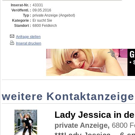
Inserat-Nr. :
43331
Veröffentl. :
09.05.2016
Typ :
private Anzeige (Angebot)
Kategorie :
Er sucht Sie
Standort :
6800 Feldkirch
Anfrage stellen
Inserat drucken
weitere Kontaktanzeige
Lady Jessica in d
private Anzeige,
6800 Fe