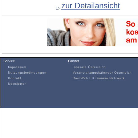
zur Detailansicht
Service
Partner
Impressum
Inserate Österreich
Nutzungsbedingungen
Veranstaltungskalender Österreich
Kontakt
RootWeb.EU Domain Netzwerk
Newsletter