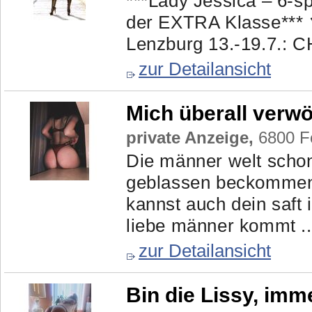
***Lady Jessica – 6-s
der EXTRA Klasse***
Lenzburg 13.-19.7.: CH
zur Detailansicht
Mich überall verw
private Anzeige,
6800 Fe
Die männer welt scho
geblassen beckommen 
kannst auch dein saft 
liebe männer kommt ..
zur Detailansicht
Bin die Lissy, imme