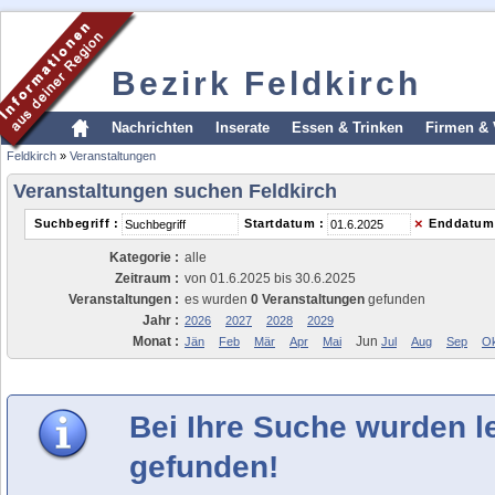
Bezirk Feldkirch
Nachrichten
Inserate
Essen & Trinken
Firmen & 
Feldkirch
»
Veranstaltungen
Veranstaltungen suchen Feldkirch
×
Suchbegriff :
Startdatum :
Enddatum
Kategorie :
alle
Zeitraum :
von 01.6.2025 bis 30.6.2025
Veranstaltungen :
es wurden
0 Veranstaltungen
gefunden
Jahr :
2026
2027
2028
2029
Monat :
Jun
Jän
Feb
Mär
Apr
Mai
Jul
Aug
Sep
Ok
Bei Ihre Suche wurden l
gefunden!