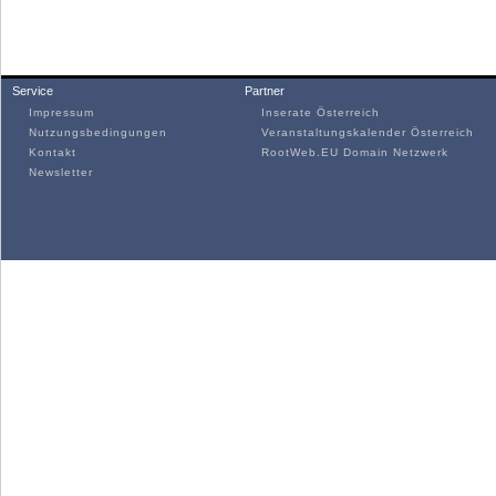
Service
Partner
Impressum
Inserate Österreich
Nutzungsbedingungen
Veranstaltungskalender Österreich
Kontakt
RootWeb.EU Domain Netzwerk
Newsletter