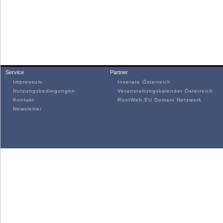
Service
Partner
Impressum
Inserate Österreich
Nutzungsbedingungen
Veranstaltungskalender Österreich
Kontakt
RootWeb.EU Domain Netzwerk
Newsletter